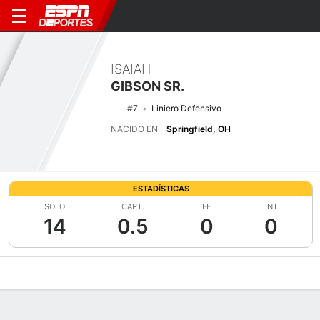
ISAIAH
GIBSON SR.
#7
Liniero Defensivo
NACIDO EN
Springfield, OH
ESTADÍSTICAS
SOLO
CAPT.
FF
INT
14
0.5
0
0
Perfil de Jugador
Noticias
Estadísticas
Bio
Splits
Resumen