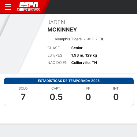
JADEN
MCKINNEY
Memphis Tigers
#11
DL
CLASE
Senior
EST/PES
1.93 m, 129 kg
NACIDO EN
Collierville, TN
ESTADÍSTICAS DE TEMPORADA 2025
SOLO
CAPT.
FF
INT
7
0.5
0
0
Perfil de Jugador
Noticias
Estadísticas
Bio
Splits
Resumen