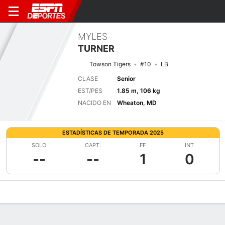
MYLES
TURNER
Towson Tigers
#10
LB
CLASE
Senior
EST/PES
1.85 m, 106 kg
NACIDO EN
Wheaton, MD
ESTADÍSTICAS DE TEMPORADA 2025
SOLO
CAPT.
FF
INT
--
--
1
0
Perfil de Jugador
Noticias
Estadísticas
Bio
Splits
Resumen