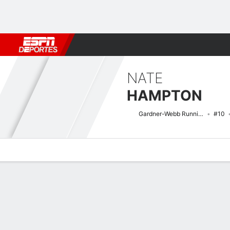
Fútbol
MLB
F. Americano
Básquetbol
WNBA
F1
Boxe
NATE
HAMPTON
Gardner-Webb Runnin' Bulldogs
#10
Perfil de Jugador
Noticias
Estadísticas
Bio
Splits
Resumen