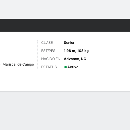
o
NCAAF
Más Deportes
CLASE
Senior
EST/PES
1.98 m, 108 kg
NACIDO EN
Advance, NC
Mariscal de Campo
ESTATUS
Activo
 de Juegos