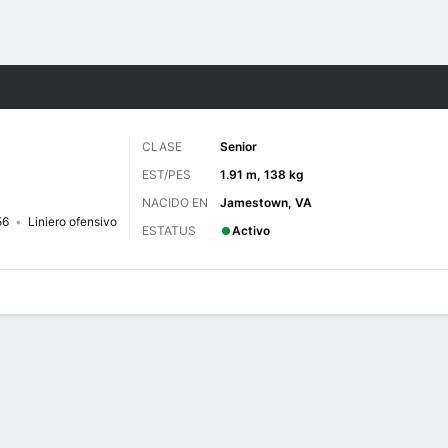
o
NCAAF
Más Deportes
CLASE
Senior
EST/PES
1.91 m, 138 kg
NACIDO EN
Jamestown, VA
56
Liniero ofensivo
ESTATUS
Activo