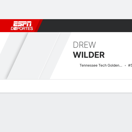
Fútbol
MLB
F. Americano
Básquetbol
WNBA
F1
Boxe
DREW
WILDER
Tennessee Tech Golden Eagles
#
Perfil de Jugador
Noticias
Bio