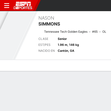
NASON
SIMMONS
Tennessee Tech Golden Eagles
#65
OL
CLASE
Senior
EST/PES
1.96 m, 146 kg
NACIDO EN
Cantón, GA
Perfil de Jugador
Noticias
Bio
Próximo juego
TNTC
UTC
5/9
0-0
0-0