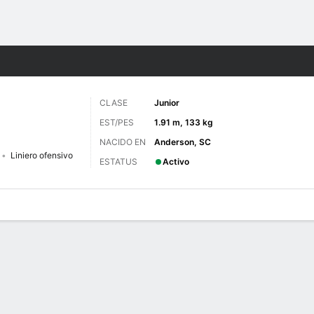
o
NCAAF
Más Deportes
CLASE
Junior
EST/PES
1.91 m, 133 kg
NACIDO EN
Anderson, SC
Liniero ofensivo
ESTATUS
Activo