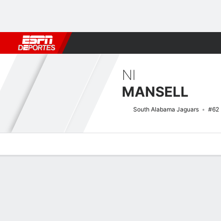
Fútbol
MLB
F. Americano
Básquetbol
WNBA
F1
Boxe
NI
MANSELL
South Alabama Jaguars
#62
Perfil de Jugador
Noticias
Bio