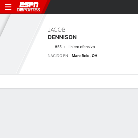
JACOB
DENNISON
#55
Liniero ofensivo
NACIDO EN
Mansfield, OH
Perfil de Jugador
Noticias
Bio
Últimas noticias
Ver Todo