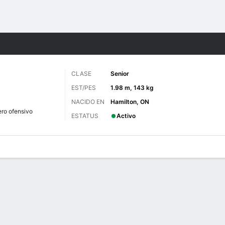
o
NCAAF
Más Deportes
CLASE
Senior
EST/PES
1.98 m, 143 kg
NACIDO EN
Hamilton, ON
ero ofensivo
ESTATUS
Activo