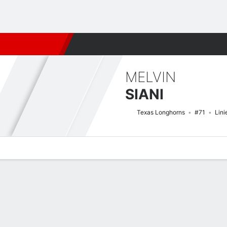
Fútbol
MLB
F. Americano
Básquetbol
WNBA
F1
Boxe
MELVIN
SIANI
Texas Longhorns
#71
Lini
Perfil de Jugador
Noticias
Bio