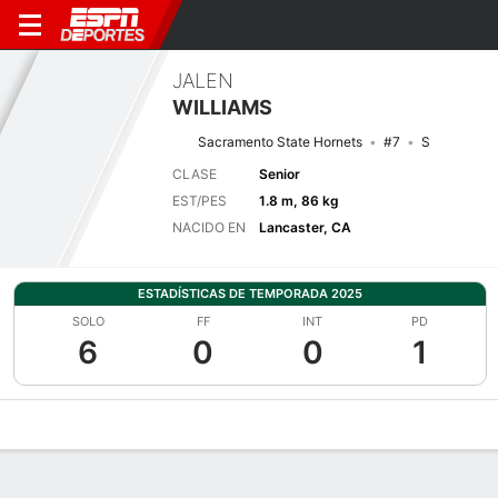
JALEN
WILLIAMS
Sacramento State Hornets
#7
S
CLASE
Senior
EST/PES
1.8 m, 86 kg
NACIDO EN
Lancaster, CA
ESTADÍSTICAS DE TEMPORADA 2025
SOLO
FF
INT
PD
6
0
0
1
Perfil de Jugador
Noticias
Estadísticas
Bio
Splits
Resumen