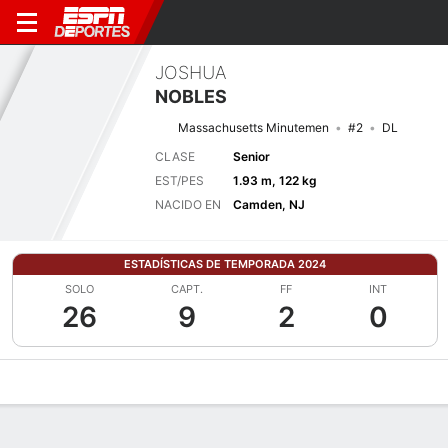
JOSHUA
NOBLES
Massachusetts Minutemen
#2
DL
CLASE
Senior
EST/PES
1.93 m, 122 kg
NACIDO EN
Camden, NJ
ESTADÍSTICAS DE TEMPORADA 2024
SOLO
CAPT.
FF
INT
26
9
2
0
Perfil de Jugador
Noticias
Estadísticas
Bio
Splits
Resumen