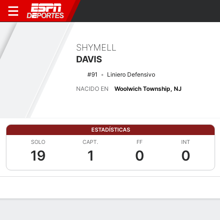
SHYMELL
DAVIS
#91
Liniero Defensivo
NACIDO EN
Woolwich Township, NJ
ESTADÍSTICAS
SOLO
CAPT.
FF
INT
19
1
0
0
Perfil de Jugador
Noticias
Estadísticas
Bio
Splits
Resumen