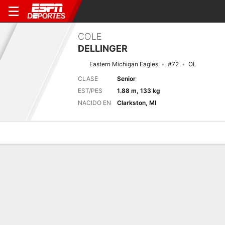
COLE
DELLINGER
Eastern Michigan Eagles
#72
OL
CLASE
Senior
EST/PES
1.88 m, 133 kg
NACIDO EN
Clarkston, MI
Perfil de Jugador
Noticias
Bio
Próximo juego
SJSU
EMU
4/9
0-0
0-0