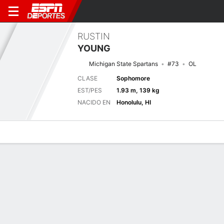
RUSTIN
YOUNG
Michigan State Spartans
#73
OL
CLASE
Sophomore
EST/PES
1.93 m, 139 kg
NACIDO EN
Honolulu, HI
Perfil de Jugador
Noticias
Bio
Próximo juego
TOL
MSU
4/9
0-0
0-0