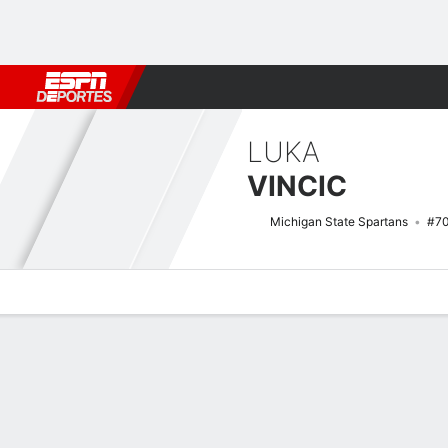
Fútbol
MLB
F. Americano
Básquetbol
WNBA
F1
Boxe
LUKA
VINCIC
Michigan State Spartans
#7
Perfil de Jugador
Noticias
Bio