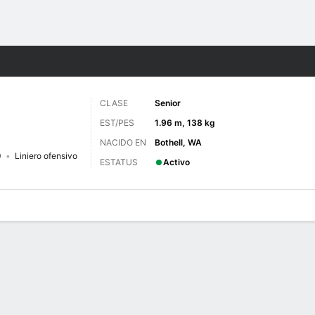
o
NCAAF
Más Deportes
CLASE
Senior
EST/PES
1.96 m, 138 kg
NACIDO EN
Bothell, WA
0
Liniero ofensivo
ESTATUS
Activo