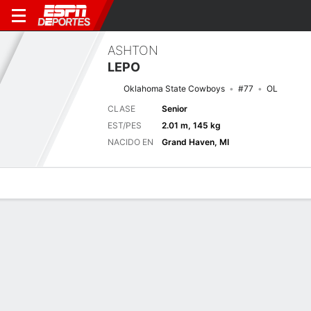
ASHTON
LEPO
Oklahoma State Cowboys
#77
OL
CLASE
Senior
EST/PES
2.01 m, 145 kg
NACIDO EN
Grand Haven, MI
Perfil de Jugador
Noticias
Bio
Próximo juego
OKST
TLSA
5/9
0-0
0-0