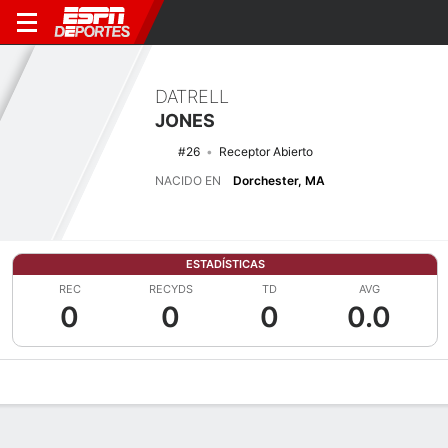
DATRELL
JONES
#26
Receptor Abierto
NACIDO EN
Dorchester, MA
ESTADÍSTICAS
REC
RECYDS
TD
AVG
0
0
0
0.0
Perfil de Jugador
Noticias
Estadísticas
Bio
Splits
Resumen