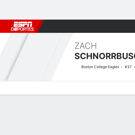
Fútbol
MLB
F. Americano
Básquetbol
WNBA
F1
Boxe
ZACH
SCHNORRBUS
Boston College Eagles
#37
Perfil de Jugador
Noticias
Estadísticas
Bio
Splits
Resumen