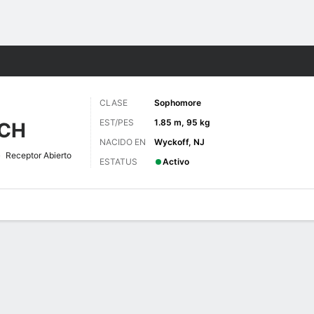
o
NCAAF
Más Deportes
CLASE
Sophomore
EST/PES
1.85 m, 95 kg
CH
NACIDO EN
Wyckoff, NJ
Receptor Abierto
ESTATUS
Activo
 de Juegos