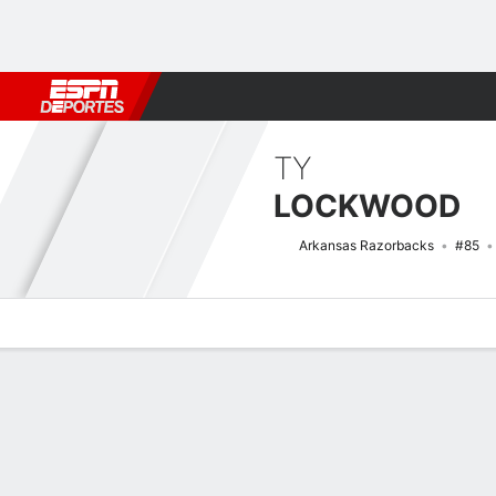
Fútbol
MLB
F. Americano
Básquetbol
WNBA
F1
Boxe
TY
LOCKWOOD
Arkansas Razorbacks
#85
Perfil de Jugador
Noticias
Estadísticas
Bio
Splits
Resumen