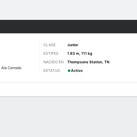
o
NCAAF
Más Deportes
CLASE
Junior
EST/PES
1.93 m, 111 kg
NACIDO EN
Thompsons Station, TN
Ala Cerrado
ESTATUS
Activo
 de Juegos