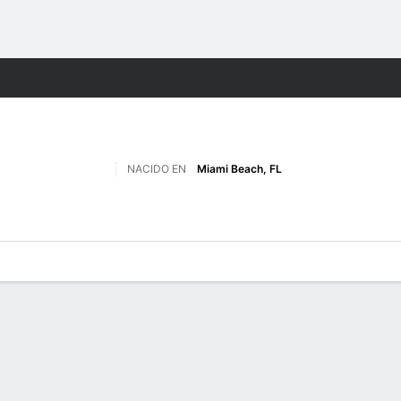
o
NCAAF
Más Deportes
NACIDO EN
Miami Beach, FL
 de Juegos