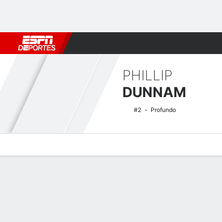
Fútbol
MLB
F. Americano
Básquetbol
WNBA
F1
Boxe
PHILLIP
DUNNAM
#2
Profundo
Perfil de Jugador
Noticias
Estadísticas
Bio
Splits
Resumen