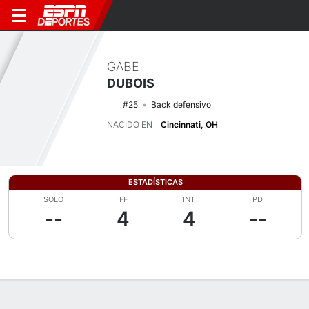
GABE
DUBOIS
#25
Back defensivo
NACIDO EN
Cincinnati, OH
ESTADÍSTICAS
SOLO
FF
INT
PD
--
4
4
--
Perfil de Jugador
Noticias
Estadísticas
Bio
Splits
Resumen