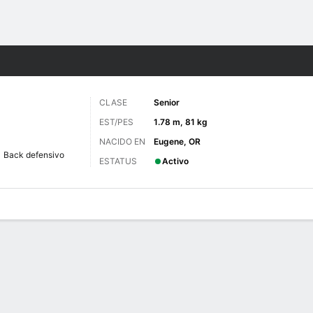
o
NCAAF
Más Deportes
CLASE
Senior
EST/PES
1.78 m, 81 kg
NACIDO EN
Eugene, OR
Back defensivo
ESTATUS
Activo
 de Juegos