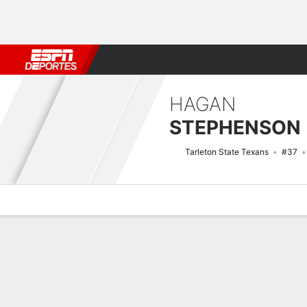
Fútbol
MLB
F. Americano
Básquetbol
WNBA
F1
Boxe
HAGAN
STEPHENSON
Tarleton State Texans
#37
Perfil de Jugador
Noticias
Estadísticas
Bio
Splits
Resumen