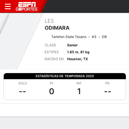
LES
ODIMARA
Tarleton State Texans
#3
DB
CLASE
Senior
EST/PES
1.85 m, 81 kg
NACIDO EN
Houston, TX
ESTADÍSTICAS DE TEMPORADA 2025
SOLO
FF
INT
PD
--
0
1
--
Perfil de Jugador
Noticias
Estadísticas
Bio
Splits
Resumen