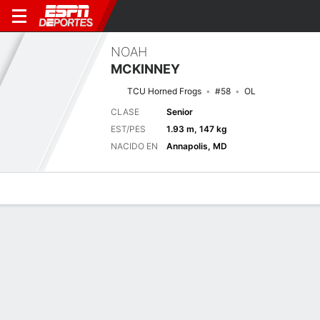
NOAH
MCKINNEY
TCU Horned Frogs
#58
OL
CLASE
Senior
EST/PES
1.93 m, 147 kg
NACIDO EN
Annapolis, MD
Perfil de Jugador
Noticias
Bio
Próximo juego
UNC
TCU
29/8
0-0
0-0