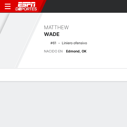
MATTHEW
WADE
#61
Liniero ofensivo
NACIDO EN
Edmond, OK
Perfil de Jugador
Noticias
Bio
Últimas noticias
Ver Todo