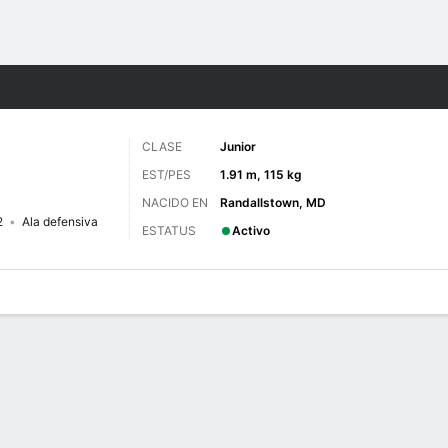
o
NCAAF
Más Deportes
CLASE
Junior
EST/PES
1.91 m, 115 kg
NACIDO EN
Randallstown, MD
2
Ala defensiva
ESTATUS
Activo
 de Juegos