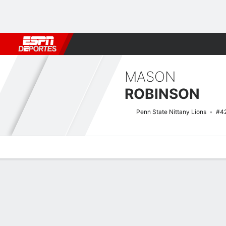
Fútbol
MLB
F. Americano
Básquetbol
WNBA
F1
Boxe
MASON
ROBINSON
Penn State Nittany Lions
#4
Perfil de Jugador
Noticias
Estadísticas
Bio
Splits
Resumen