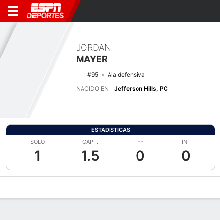
JORDAN
MAYER
#95
Ala defensiva
NACIDO EN
Jefferson Hills, PC
ESTADÍSTICAS
SOLO
CAPT.
FF
INT
1
1.5
0
0
Perfil de Jugador
Noticias
Estadísticas
Bio
Splits
Resumen