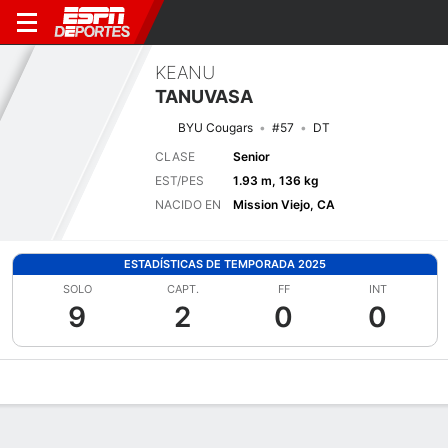
KEANU
TANUVASA
BYU Cougars
#57
DT
CLASE
Senior
EST/PES
1.93 m, 136 kg
NACIDO EN
Mission Viejo, CA
ESTADÍSTICAS DE TEMPORADA 2025
SOLO
CAPT.
FF
INT
9
2
0
0
Perfil de Jugador
Noticias
Estadísticas
Bio
Splits
Resumen