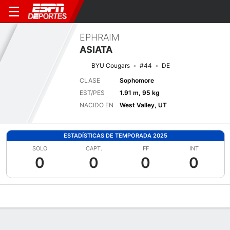
EPHRAIM
ASIATA
BYU Cougars
#44
DE
CLASE
Sophomore
EST/PES
1.91 m, 95 kg
NACIDO EN
West Valley, UT
ESTADÍSTICAS DE TEMPORADA 2025
SOLO
CAPT.
FF
INT
0
0
0
0
Perfil de Jugador
Noticias
Estadísticas
Bio
Splits
Resumen