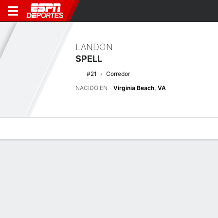
LANDON
SPELL
#21
Corredor
NACIDO EN
Virginia Beach, VA
Perfil de Jugador
Noticias
Estadísticas
Bio
Splits
Resumen
Últimas noticias
Ver Todo