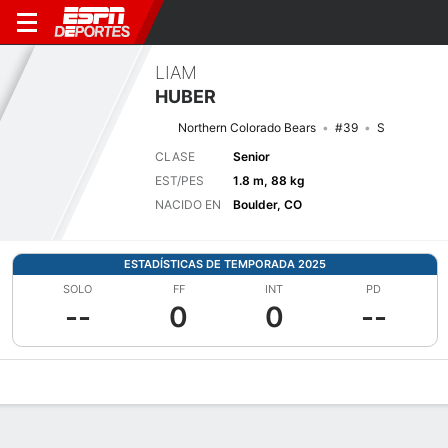
LIAM
HUBER
Northern Colorado Bears
#39
S
CLASE
Senior
EST/PES
1.8 m, 88 kg
NACIDO EN
Boulder, CO
ESTADÍSTICAS DE TEMPORADA 2025
SOLO
FF
INT
PD
--
0
0
--
Perfil de Jugador
Noticias
Estadísticas
Bio
Splits
Resumen