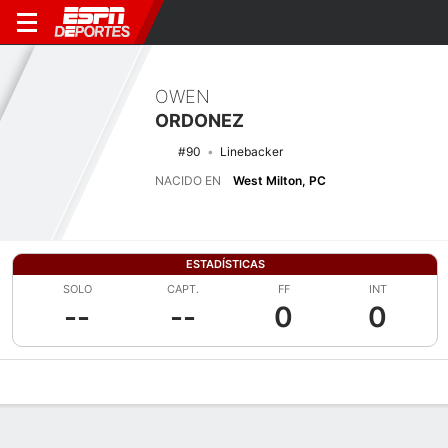
OWEN
ORDONEZ
#90
Linebacker
NACIDO EN
West Milton, PC
ESTADÍSTICAS
SOLO
CAPT.
FF
INT
--
--
0
0
Perfil de Jugador
Noticias
Estadísticas
Bio
Splits
Resumen