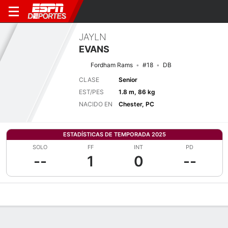
JAYLN
EVANS
Fordham Rams
#18
DB
CLASE
Senior
EST/PES
1.8 m, 86 kg
NACIDO EN
Chester, PC
ESTADÍSTICAS DE TEMPORADA 2025
SOLO
FF
INT
PD
--
1
0
--
Perfil de Jugador
Noticias
Estadísticas
Bio
Splits
Resumen