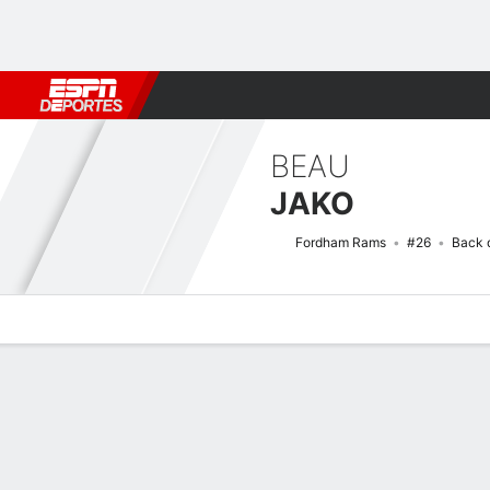
Fútbol
MLB
F. Americano
Básquetbol
WNBA
F1
Boxe
BEAU
JAKO
Fordham Rams
#26
Back 
Perfil de Jugador
Noticias
Estadísticas
Bio
Splits
Resumen