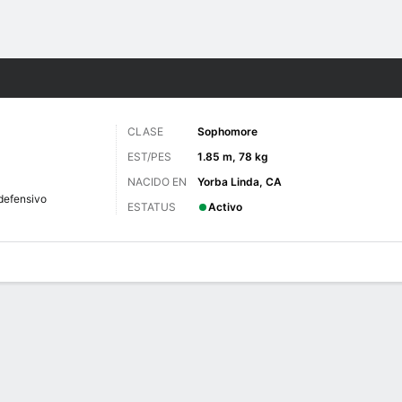
o
NCAAF
Más Deportes
CLASE
Sophomore
EST/PES
1.85 m, 78 kg
NACIDO EN
Yorba Linda, CA
defensivo
ESTATUS
Activo
 de Juegos