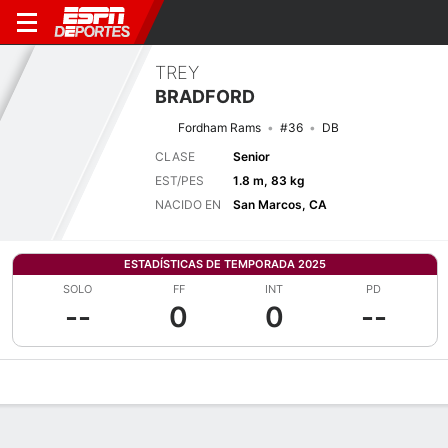
TREY
BRADFORD
Fordham Rams
#36
DB
CLASE
Senior
EST/PES
1.8 m, 83 kg
NACIDO EN
San Marcos, CA
ESTADÍSTICAS DE TEMPORADA 2025
SOLO
FF
INT
PD
--
0
0
--
Perfil de Jugador
Noticias
Estadísticas
Bio
Splits
Resumen