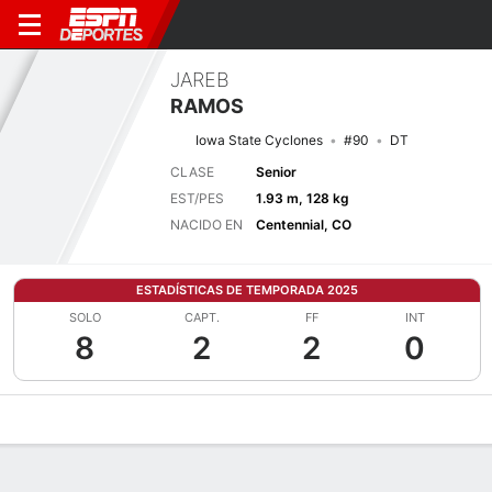
JAREB
RAMOS
Iowa State Cyclones
#90
DT
CLASE
Senior
EST/PES
1.93 m, 128 kg
NACIDO EN
Centennial, CO
ESTADÍSTICAS DE TEMPORADA 2025
SOLO
CAPT.
FF
INT
8
2
2
0
Perfil de Jugador
Noticias
Estadísticas
Bio
Splits
Resumen