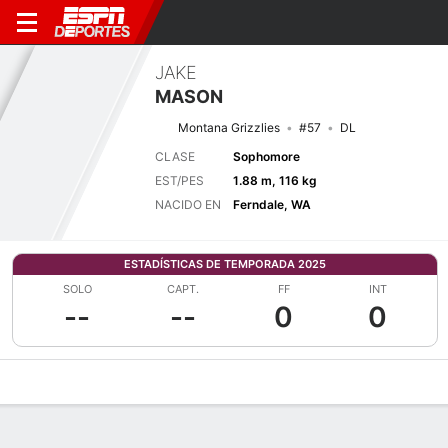
JAKE
MASON
Montana Grizzlies
#57
DL
CLASE
Sophomore
EST/PES
1.88 m, 116 kg
NACIDO EN
Ferndale, WA
ESTADÍSTICAS DE TEMPORADA 2025
SOLO
CAPT.
FF
INT
--
--
0
0
Perfil de Jugador
Noticias
Estadísticas
Bio
Splits
Resumen