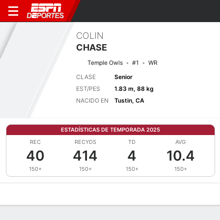
COLIN
CHASE
Temple Owls
#1
WR
CLASE
Senior
EST/PES
1.83 m, 88 kg
NACIDO EN
Tustin, CA
ESTADÍSTICAS DE TEMPORADA 2025
REC
RECYDS
TD
AVG
40
414
4
10.4
150+
150+
150+
150+
Perfil de Jugador
Noticias
Estadísticas
Bio
Splits
Resumen