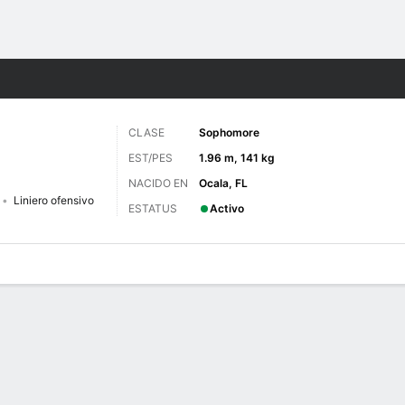
o
NCAAF
Más Deportes
CLASE
Sophomore
EST/PES
1.96 m, 141 kg
NACIDO EN
Ocala, FL
Liniero ofensivo
ESTATUS
Activo