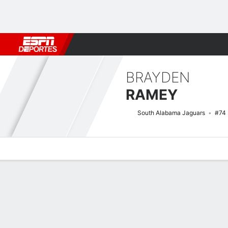
Fútbol
MLB
F. Americano
Básquetbol
WNBA
F1
Boxe
BRAYDEN
RAMEY
South Alabama Jaguars
#74
Perfil de Jugador
Noticias
Bio