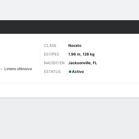
o
NCAAF
Más Deportes
CLASE
Novato
EST/PES
1.96 m, 128 kg
NACIDO EN
Jacksonville, FL
Liniero ofensivo
ESTATUS
Activo