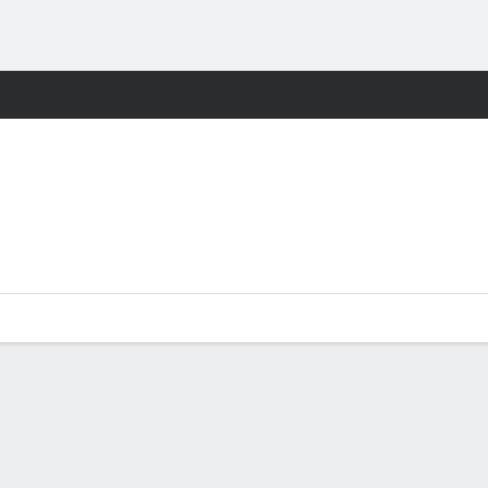
Watch
Juegos