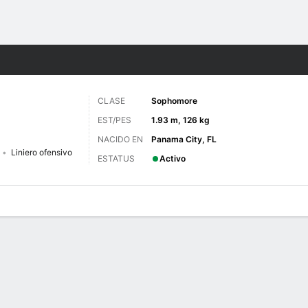
o
NCAAF
Más Deportes
CLASE
Sophomore
EST/PES
1.93 m, 126 kg
NACIDO EN
Panama City, FL
Liniero ofensivo
ESTATUS
Activo