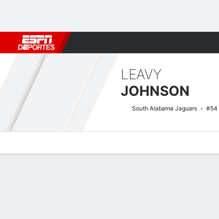
Fútbol
MLB
F. Americano
Básquetbol
WNBA
F1
Boxe
LEAVY
JOHNSON
South Alabama Jaguars
#54
Perfil de Jugador
Noticias
Bio