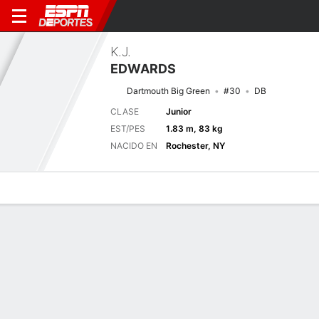
K.J.
EDWARDS
Dartmouth Big Green
#30
DB
CLASE
Junior
EST/PES
1.83 m, 83 kg
NACIDO EN
Rochester, NY
Perfil de Jugador
Noticias
Estadísticas
Bio
Splits
Resumen
Últimas noticias
Ver Todo