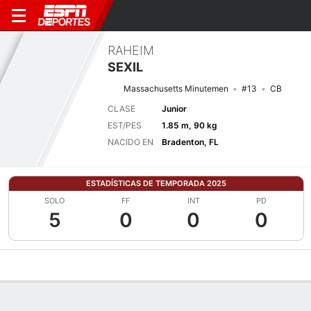
RAHEIM
SEXIL
Massachusetts Minutemen
#13
CB
CLASE
Junior
EST/PES
1.85 m, 90 kg
NACIDO EN
Bradenton, FL
ESTADÍSTICAS DE TEMPORADA 2025
SOLO
FF
INT
PD
5
0
0
0
Perfil de Jugador
Noticias
Estadísticas
Bio
Splits
Resumen