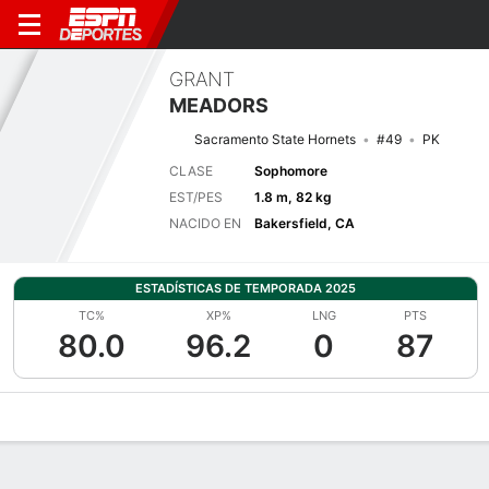
GRANT
MEADORS
Sacramento State Hornets
#49
PK
CLASE
Sophomore
EST/PES
1.8 m, 82 kg
NACIDO EN
Bakersfield, CA
ESTADÍSTICAS DE TEMPORADA 2025
TC%
XP%
LNG
PTS
80.0
96.2
0
87
Perfil de Jugador
Noticias
Estadísticas
Bio
Splits
Resumen