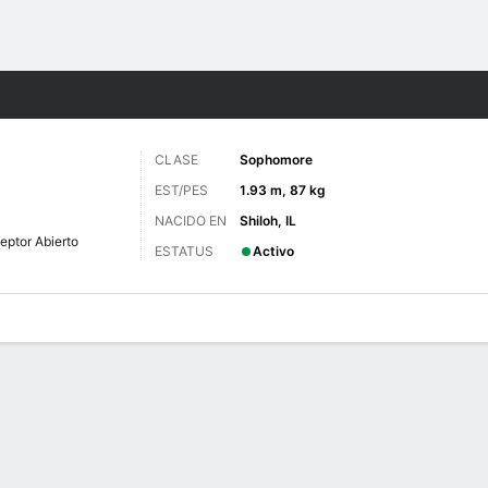
o
NCAAF
Más Deportes
CLASE
Sophomore
EST/PES
1.93 m, 87 kg
NACIDO EN
Shiloh, IL
eptor Abierto
ESTATUS
Activo
 de Juegos