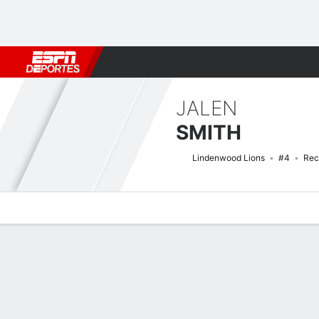
Fútbol
MLB
F. Americano
Básquetbol
WNBA
F1
Boxe
JALEN
SMITH
Lindenwood Lions
#4
Rec
Perfil de Jugador
Noticias
Estadísticas
Bio
Splits
Resumen