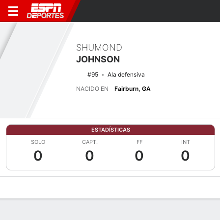
SHUMOND
JOHNSON
#95
Ala defensiva
NACIDO EN
Fairburn, GA
ESTADÍSTICAS
SOLO
CAPT.
FF
INT
0
0
0
0
Perfil de Jugador
Noticias
Estadísticas
Bio
Splits
Resumen