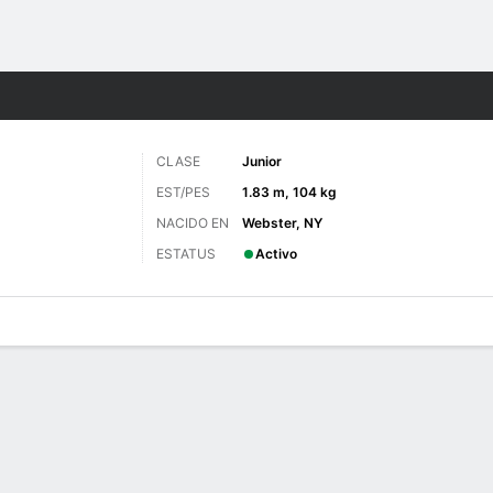
o
NCAAF
Más Deportes
CLASE
Junior
EST/PES
1.83 m, 104 kg
NACIDO EN
Webster, NY
ESTATUS
Activo
 de Juegos