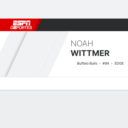
Fútbol
MLB
F. Americano
Básquetbol
WNBA
F1
Boxe
NOAH
WITTMER
Buffalo Bulls
#94
EDGE
Perfil de Jugador
Noticias
Estadísticas
Bio
Splits
Resumen