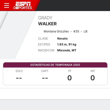
GRADY
WALKER
Montana Grizzlies
#35
LB
CLASE
Novato
EST/PES
1.93 m, 91 kg
NACIDO EN
Missoula, MT
ESTADÍSTICAS DE TEMPORADA 2025
SOLO
CAPT.
FF
INT
--
--
0
0
Perfil de Jugador
Noticias
Estadísticas
Bio
Splits
Resumen