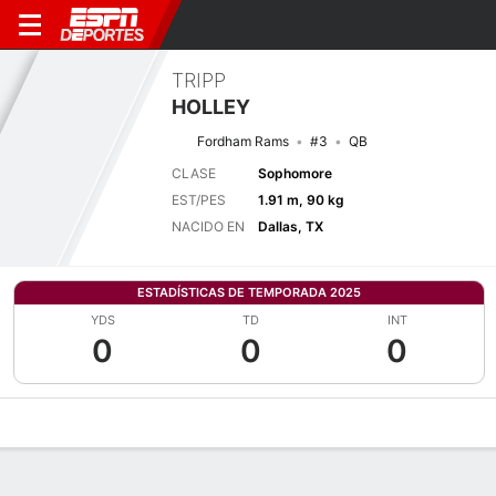
TRIPP
HOLLEY
Fordham Rams
#3
QB
CLASE
Sophomore
EST/PES
1.91 m, 90 kg
NACIDO EN
Dallas, TX
ESTADÍSTICAS DE TEMPORADA 2025
YDS
TD
INT
0
0
0
Perfil de Jugador
Noticias
Estadísticas
Bio
Splits
Resumen