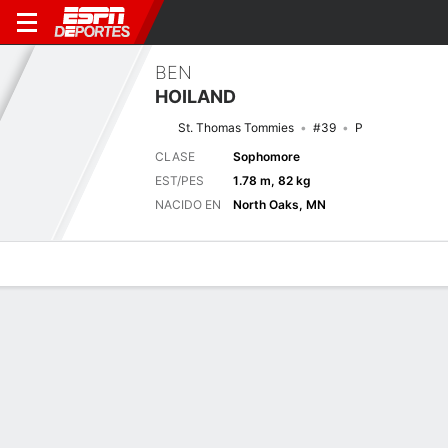
BEN
HOILAND
St. Thomas Tommies
#39
P
CLASE
Sophomore
EST/PES
1.78 m, 82 kg
NACIDO EN
North Oaks, MN
Perfil de Jugador
Noticias
Estadísticas
Bio
Splits
Resumen
Próximo juego
Splits completos
STMN
UND
5/9
0-0
0-0